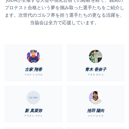
JGDAが主催する大会や強化合宿での経験を経て、難関の
プロテスト合格という夢を掴み取った選手たちをご紹介し
ます。次世代のゴルフ界を担う選手たちの更なる活躍を、
当協会は全力で応援しています。
古家 翔香
青木 香奈子
フルヤ ショウカ
アオキ カナコ
NO IMG
新 真菜弥
池羽 陽向
アラタシ マナミ
イケバ ヒナタ