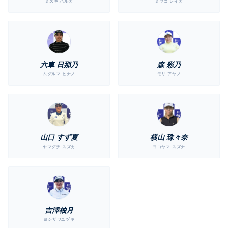
ミズキ ハルカ
ミヤコ レイカ
六車 日那乃
森 彩乃
ムグルマ ヒナノ
モリ アヤノ
山口 すず夏
横山 珠々奈
ヤマグチ スズカ
ヨコヤマ スズナ
吉澤柚月
ヨシザワユヅキ