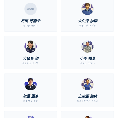
NO IMG
石田 可南子
大久保 柚季
イシダ カナコ
オオクボ ユズキ
大須賀 望
小俣 柚葉
オオスガ ノゾミ
オマタ ユズハ
加藤 麗奈
上堂薗 伽純
カトウ レイナ
カミドウゾノ カスミ