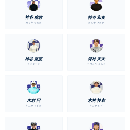
神谷 桃歌
神谷 和奏
カミヤ モモカ
カミヤ ワカナ
神谷 奈恵
河村 来未
カミヤナエ
カワムラ クルミ
木村 円
木村 怜衣
キムラ マドカ
キムラ レイ