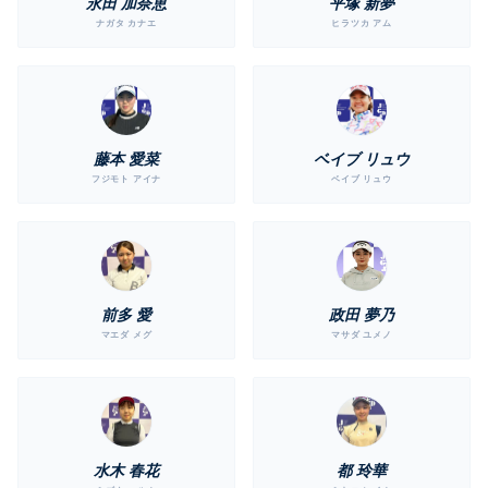
永田 加奈恵
平塚 新夢
ナガタ カナエ
ヒラツカ アム
藤本 愛菜
ベイブ リュウ
フジモト アイナ
ベイブ リュウ
前多 愛
政田 夢乃
マエダ メグ
マサダ ユメノ
水木 春花
都 玲華