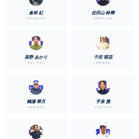
倉林 紅
佐田山 鈴樺
クラバヤシコウ
サダヤマ スズカ
高野 あかり
千田 萌花
タカノ アカリ
チダ モエカ
鶴瀬 華月
手束 雅
ツルセ カゲツ
テヅカ ミヤビ