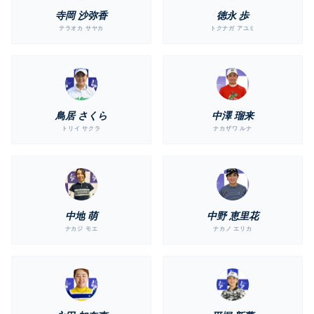
寺岡 沙弥香
徳永 歩
テラオカ サヤカ
トクナガ アユミ
鳥居 さくら
中澤 瑠来
トリイ サクラ
ナカザワ ルナ
中地 萌
中野 恵里花
ナカジ モエ
ナカノ エリカ