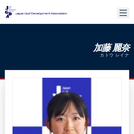
加藤 麗奈
カトウ レイナ