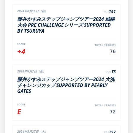
T41
2024年8月16日（金）
POS
藤井かすみステップジャンプツアー2024 城陽
大会 PRE CHALLENGEシリーズ SUPPORTED
BY TSURUYA
SCORE
TOTAL STROKES
+4
76
T5
2024年6月7日（金）
POS
藤井かすみステップジャンプツアー2024 大洗
チャレンジカップ SUPPORTED BY PEARLY
GATES
SCORE
TOTAL STROKES
E
72
T57
2024年3月27日（水）
POS