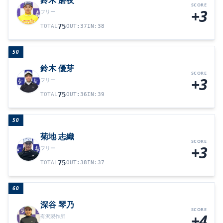
鈴木 磨夜
SCORE
+3
フリー
75
TOTAL
OUT
:
37
IN
:
38
50
鈴木 優芽
SCORE
+3
フリー
75
TOTAL
OUT
:
36
IN
:
39
50
菊地 志織
SCORE
+3
フリー
75
TOTAL
OUT
:
38
IN
:
37
60
深谷 琴乃
SCORE
+4
有沢製作所