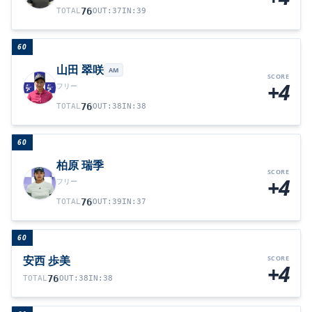
76
TOTAL
OUT
:
37
IN
:
39
60
山田 翠咲
AM
SCORE
+4
フリー
76
TOTAL
OUT
:
38
IN
:
38
60
柏原 瑞季
SCORE
+4
フリー
76
TOTAL
OUT
:
39
IN
:
37
60
安西 歩美
SCORE
+4
76
TOTAL
OUT
:
38
IN
:
38