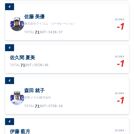
4
佐藤 美優
SCORE
-1
株式会社ライコム・コーポレーション
71
TOTAL
OUT
:
34
IN
:
37
4
佐久間 夏美
SCORE
-1
71
TOTAL
OUT
:
35
IN
:
36
4
森田 就子
SCORE
-1
扶和メタル株式会社
71
TOTAL
OUT
:
37
IN
:
34
4
伊藤 藍月
SCORE