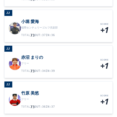
22
小堀 愛海
SCORE
+1
福岡センチュリーゴルフ倶楽部
73
TOTAL
OUT
:
37
IN
:
36
22
赤沼 まりの
SCORE
+1
フリー
73
TOTAL
OUT
:
34
IN
:
39
22
竹原 美悠
SCORE
+1
フリー
73
TOTAL
OUT
:
36
IN
:
37