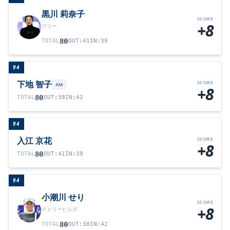
黒川 莉奈子
SCORE
+8
フリー
80
TOTAL
OUT
:
41
IN
:
39
94
下地 智子
SCORE
AM
+8
80
TOTAL
OUT
:
38
IN
:
42
94
入江 京花
SCORE
+8
80
TOTAL
OUT
:
41
IN
:
39
94
小潮川 せり
SCORE
+8
チェリーヒルズ
80
TOTAL
OUT
:
38
IN
:
42