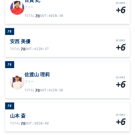
古賀 妃
SCORE
+6
フリー
78
TOTAL
OUT
:
40
IN
:
38
78
安西 美優
SCORE
+6
78
TOTAL
OUT
:
41
IN
:
37
78
佐渡山 理莉
SCORE
+6
フリー
78
TOTAL
OUT
:
42
IN
:
36
78
山本 斎
SCORE
+6
78
TOTAL
OUT
:
38
IN
:
40