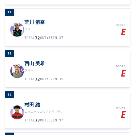
11
荒川 侑奈
SCORE
E
フリー
72
TOTAL
OUT
:
35
IN
:
37
11
西山 美希
SCORE
E
フリー
72
TOTAL
OUT
:
37
IN
:
35
11
村田 結
SCORE
E
エリエールゴルフクラブ松山
72
TOTAL
OUT
:
35
IN
:
37