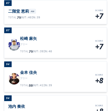
87
二階堂 恵莉
SCORE
AM
+7
79
TOTAL
OUT
:
40
IN
:
39
87
松崎 麻矢
SCORE
+7
フリー
79
TOTAL
OUT
:
39
IN
:
40
94
金本 佳央
SCORE
+8
フリー
80
TOTAL
OUT
:
41
IN
:
39
94
池内 奏依
SCORE