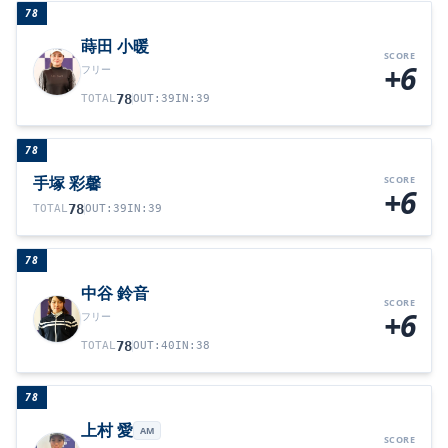
78
蒔田 小暖
SCORE
+6
フリー
78
TOTAL
OUT
:
39
IN
:
39
78
手塚 彩馨
SCORE
+6
78
TOTAL
OUT
:
39
IN
:
39
78
中谷 鈴音
SCORE
+6
フリー
78
TOTAL
OUT
:
40
IN
:
38
78
上村 愛
AM
SCORE