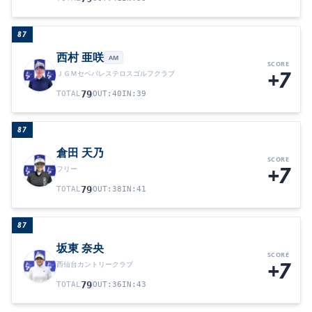
87
西村 亜咲
AM
SCORE
+7
ＪＧＭセベバレステロスゴルフクラブ
79
TOTAL
OUT
:
40
IN
:
39
87
倉田 天乃
SCORE
+7
フリー
79
TOTAL
OUT
:
38
IN
:
41
87
坂東 奈央
SCORE
+7
西仙台カントリークラブ
79
TOTAL
OUT
:
36
IN
:
43