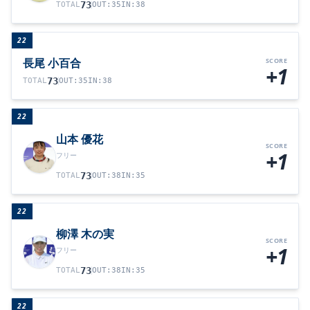
73
TOTAL
OUT
:
35
IN
:
38
22
長尾 小百合
SCORE
+1
73
TOTAL
OUT
:
35
IN
:
38
22
山本 優花
SCORE
+1
フリー
73
TOTAL
OUT
:
38
IN
:
35
22
柳澤 木の実
SCORE
+1
フリー
73
TOTAL
OUT
:
38
IN
:
35
22