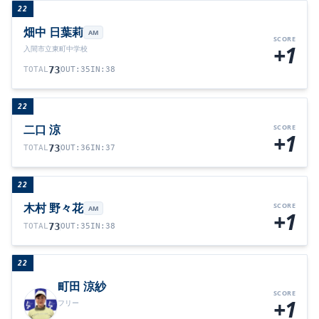
22
畑中 日葉莉
AM
SCORE
+1
入間市立東町中学校
73
TOTAL
OUT
:
35
IN
:
38
22
二口 涼
SCORE
+1
73
TOTAL
OUT
:
36
IN
:
37
22
木村 野々花
SCORE
AM
+1
73
TOTAL
OUT
:
35
IN
:
38
22
町田 涼紗
SCORE
+1
フリー