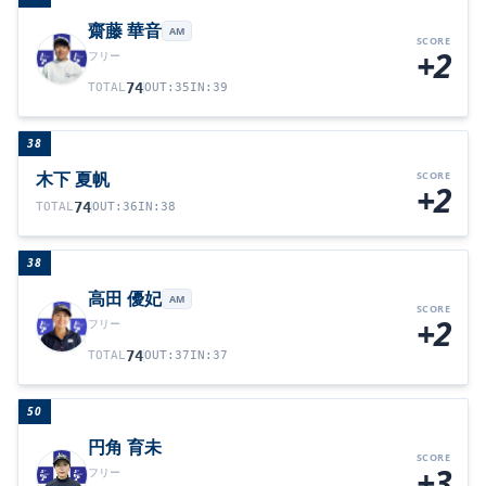
齋藤 華音
AM
SCORE
+2
フリー
74
TOTAL
OUT
:
35
IN
:
39
38
木下 夏帆
SCORE
+2
74
TOTAL
OUT
:
36
IN
:
38
38
高田 優妃
AM
SCORE
+2
フリー
74
TOTAL
OUT
:
37
IN
:
37
50
円角 育未
SCORE
+3
フリー