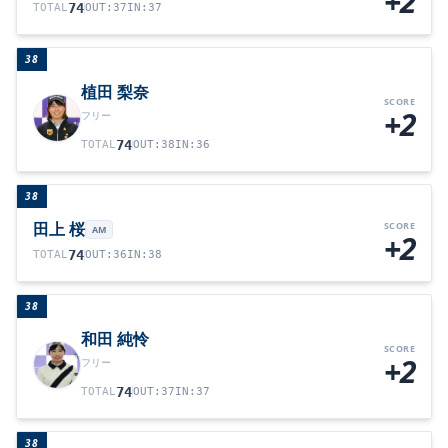
+2
74
TOTAL
OUT
:
37
IN
:
37
38
植田 梨奈
SCORE
+2
フリー
74
TOTAL
OUT
:
38
IN
:
36
38
田上 桜
SCORE
AM
+2
74
TOTAL
OUT
:
36
IN
:
38
38
和田 純怜
SCORE
+2
フリー
74
TOTAL
OUT
:
37
IN
:
37
38