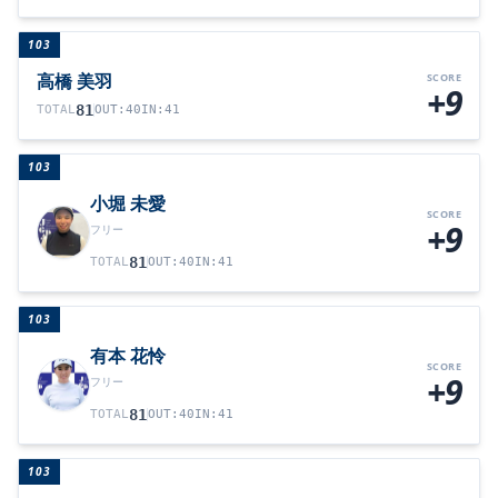
103
高橋 美羽
SCORE
+9
81
TOTAL
OUT
:
40
IN
:
41
103
小堀 未愛
SCORE
+9
フリー
81
TOTAL
OUT
:
40
IN
:
41
103
有本 花怜
SCORE
+9
フリー
81
TOTAL
OUT
:
40
IN
:
41
103