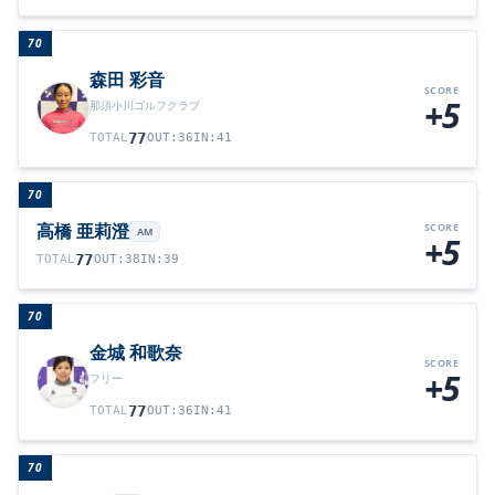
70
森田 彩音
SCORE
+5
那須小川ゴルフクラブ
77
TOTAL
OUT
:
36
IN
:
41
70
高橋 亜莉澄
SCORE
AM
+5
77
TOTAL
OUT
:
38
IN
:
39
70
金城 和歌奈
SCORE
+5
フリー
77
TOTAL
OUT
:
36
IN
:
41
70