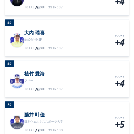
+4
76
TOTAL
OUT
:
39
IN
:
37
60
大内 瑞喜
SCORE
+4
株式会社NSP
76
TOTAL
OUT
:
39
IN
:
37
60
植竹 愛海
SCORE
+4
フリー
76
TOTAL
OUT
:
39
IN
:
37
70
藤井 叶佳
SCORE
+5
日本ウェルネススポーツ大学
77
TOTAL
OUT
:
39
IN
:
38