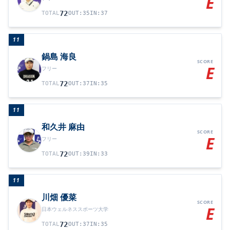
E
72
TOTAL
OUT
:
35
IN
:
37
11
鍋島 海良
SCORE
E
フリー
72
TOTAL
OUT
:
37
IN
:
35
11
和久井 麻由
SCORE
E
フリー
72
TOTAL
OUT
:
39
IN
:
33
11
川畑 優菜
SCORE
E
日本ウェルネススポーツ大学
72
TOTAL
OUT
:
37
IN
:
35