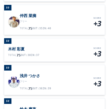
50
仲西 菜摘
SCORE
+3
フリー
75
TOTAL
OUT
:
35
IN
:
40
50
木村 彩夏
SCORE
+3
75
TOTAL
OUT
:
38
IN
:
37
50
浅井 つかさ
SCORE
+3
フリー
75
TOTAL
OUT
:
36
IN
:
39
50