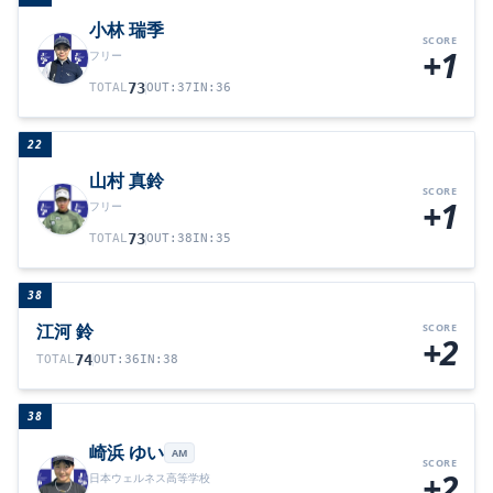
小林 瑞季
SCORE
+1
フリー
73
TOTAL
OUT
:
37
IN
:
36
22
山村 真鈴
SCORE
+1
フリー
73
TOTAL
OUT
:
38
IN
:
35
38
江河 鈴
SCORE
+2
74
TOTAL
OUT
:
36
IN
:
38
38
崎浜 ゆい
AM
SCORE
+2
日本ウェルネス高等学校