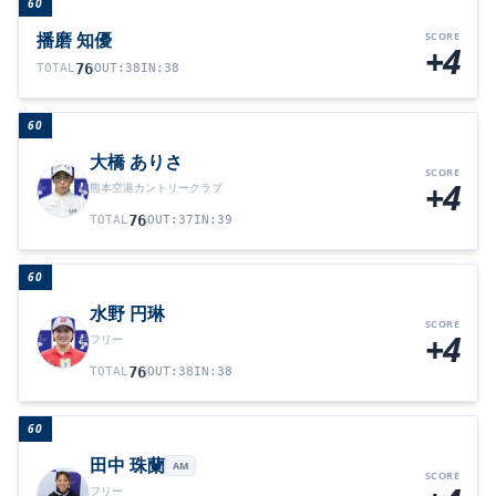
60
播磨 知優
SCORE
+4
76
TOTAL
OUT
:
38
IN
:
38
60
大橋 ありさ
SCORE
+4
熊本空港カントリークラブ
76
TOTAL
OUT
:
37
IN
:
39
60
水野 円琳
SCORE
+4
フリー
76
TOTAL
OUT
:
38
IN
:
38
60
田中 珠蘭
AM
SCORE
フリー