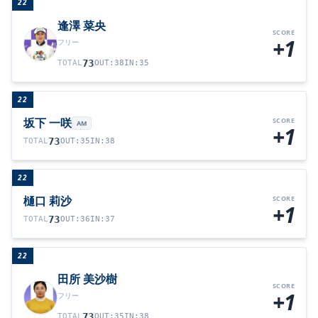
22
逢澤 菜央
SCORE
+1
フリー
73
TOTAL
OUT
:
38
IN
:
35
22
坂下 一咲
SCORE
AM
+1
73
TOTAL
OUT
:
35
IN
:
38
22
樋口 莉沙
SCORE
+1
73
TOTAL
OUT
:
36
IN
:
37
22
田所 美沙樹
SCORE
+1
フリー
73
TOTAL
OUT
:
35
IN
:
38