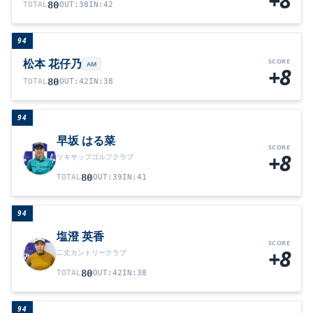
+8
80
TOTAL
OUT
:
38
IN
:
42
94
松本 花仔乃
SCORE
AM
+8
80
TOTAL
OUT
:
42
IN
:
38
94
早坂 はる菜
SCORE
+8
ツキサップゴルフクラブ
80
TOTAL
OUT
:
39
IN
:
41
94
塩澄 英香
SCORE
+8
二丈カントリークラブ
80
TOTAL
OUT
:
42
IN
:
38
94