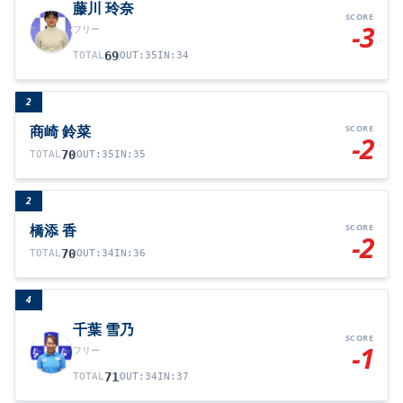
藤川 玲奈
SCORE
-3
フリー
69
TOTAL
OUT
:
35
IN
:
34
2
商崎 鈴菜
SCORE
-2
70
TOTAL
OUT
:
35
IN
:
35
2
橋添 香
SCORE
-2
70
TOTAL
OUT
:
34
IN
:
36
4
千葉 雪乃
SCORE
-1
フリー
71
TOTAL
OUT
:
34
IN
:
37