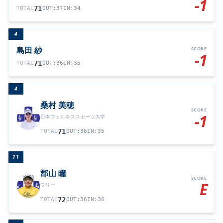
-1
71
TOTAL
OUT
:
37
IN
:
34
4
島田 紗
SCORE
-1
71
TOTAL
OUT
:
36
IN
:
35
4
桑村 美穂
SCORE
-1
日本ウェルネススポーツ大学
71
TOTAL
OUT
:
36
IN
:
35
11
郡山 瞳
SCORE
E
フリー
72
TOTAL
OUT
:
36
IN
:
36