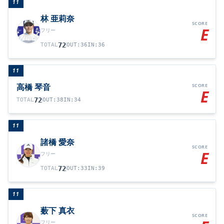
11
林 亜莉奈
SCORE
E
フリー
72
TOTAL
OUT
:
36
IN
:
36
11
高橋 琴音
SCORE
E
72
TOTAL
OUT
:
38
IN
:
34
11
諸橋 愛奈
SCORE
E
フリー
72
TOTAL
OUT
:
33
IN
:
39
11
薮下 真衣
SCORE
フリー