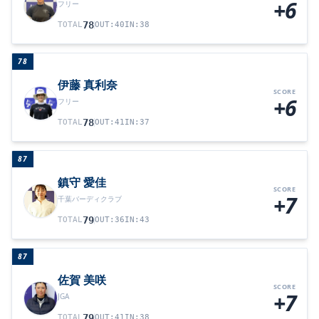
+6
フリー
78
TOTAL
OUT
:
40
IN
:
38
78
伊藤 真利奈
SCORE
+6
フリー
78
TOTAL
OUT
:
41
IN
:
37
87
鎮守 愛佳
SCORE
+7
千葉バーディクラブ
79
TOTAL
OUT
:
36
IN
:
43
87
佐賀 美咲
SCORE
+7
JGA
79
TOTAL
OUT
:
41
IN
:
38