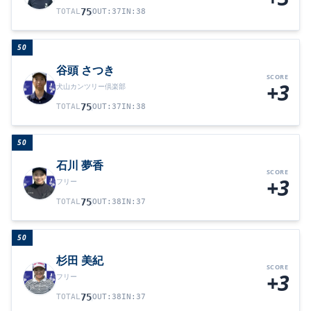
75
TOTAL
OUT
:
37
IN
:
38
50
谷頭 さつき
SCORE
+3
犬山カンツリー倶楽部
75
TOTAL
OUT
:
37
IN
:
38
50
石川 夢香
SCORE
+3
フリー
75
TOTAL
OUT
:
38
IN
:
37
50
杉田 美紀
SCORE
+3
フリー
75
TOTAL
OUT
:
38
IN
:
37