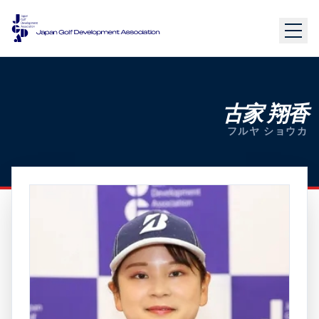
古家 翔香
フルヤ ショウカ