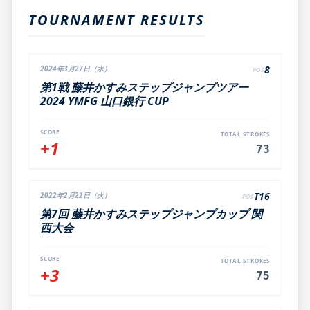
TOURNAMENT RESULTS
8
2024年3月27日（水）
POS
第1戦 藤井かすみステップジャンプツアー
2024 YMFG 山口銀行 CUP
SCORE
TOTAL STROKES
+1
73
T16
2022年2月22日（火）
POS
第7回 藤井かすみステップジャンプカップ 関
西大会
SCORE
TOTAL STROKES
+3
75