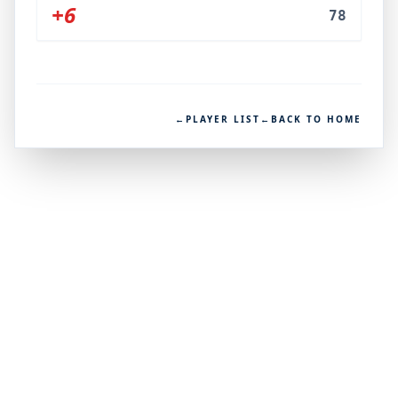
+6
78
←
PLAYER LIST
←
BACK TO HOME