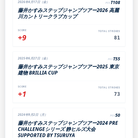
T108
2026年4月17日（金）
POS
藤井かすみステップジャンプツアー2026 高麗
川カントリークラブカップ
SCORE
TOTAL STROKES
+9
81
T55
2025年6月27日（金）
POS
藤井かすみステップジャンプツアー2025 東京
建物 BRILLIA CUP
SCORE
TOTAL STROKES
+1
73
50
2024年9月2日（月）
POS
藤井かすみステップジャンプツアー2024 PRE
CHALLENGEシリーズ 静ヒルズ大会
SUPPORTED BY TSURUYA