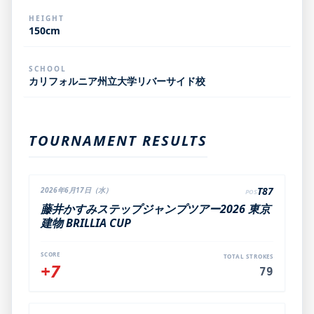
HEIGHT
150cm
SCHOOL
カリフォルニア州立大学リバーサイド校
TOURNAMENT RESULTS
T87
2026年6月17日（水）
POS
藤井かすみステップジャンプツアー2026 東京
建物 BRILLIA CUP
SCORE
TOTAL STROKES
+7
79