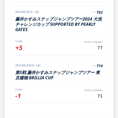
T52
2024年6月7日（金）
POS
藤井かすみステップジャンプツアー2024 大洗
チャレンジカップ SUPPORTED BY PEARLY
GATES
SCORE
TOTAL STROKES
+5
77
T14
2023年6月28日（水）
POS
第3戦 藤井かすみステップジャンプツアー 東
京建物 BRILLIA CUP
SCORE
TOTAL STROKES
-1
71