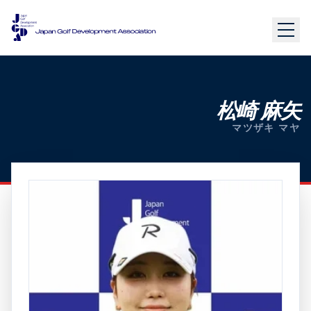
松崎 麻矢
マツザキ マヤ