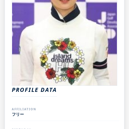
PROFILE DATA
AFFILIATION
フリー