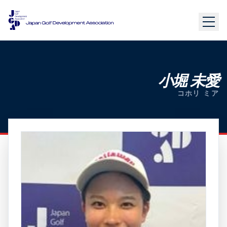
小堀 未愛
コホリ ミア