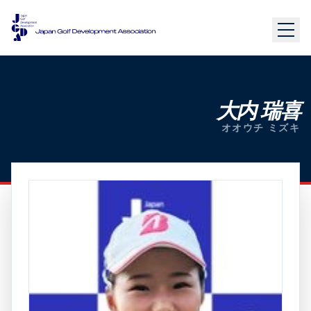
大内 瑞喜
オオウチ ミズキ