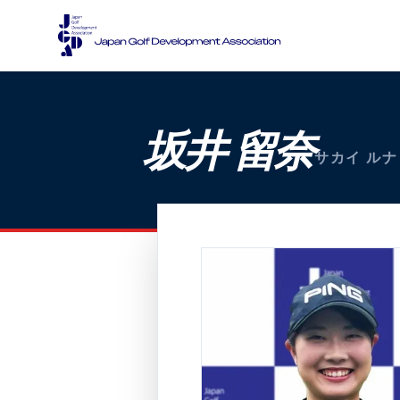
坂井 留奈
サカイ ルナ