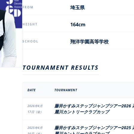
埼玉県
FROM
164cm
HEIGHT
翔洋学園高等学校
SCHOOL
TOURNAMENT RESULTS
DATE
TOURNAMENT
藤井かすみステップジャンプツアー2026 
2026年4月
麗川カントリークラブカップ
17日（金）
藤井かすみステップジャンプツアー2025 
2025年4月
麗川カントリークラブカップ
16日（水）