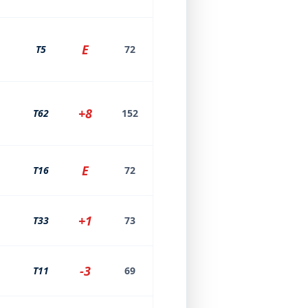
E
T5
72
+8
T62
152
E
T16
72
+1
T33
73
-3
T11
69