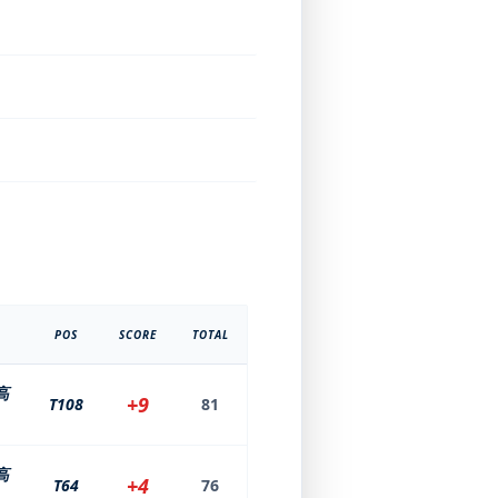
POS
SCORE
TOTAL
高
+9
T108
81
高
+4
T64
76