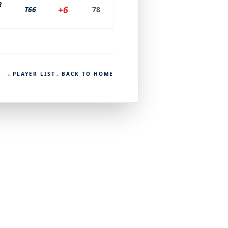
R
+6
T66
78
←
PLAYER LIST
←
BACK TO HOME