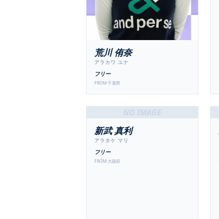
荒川 侑奈
アラカワ ユナ
フリー
FROM:
千葉県
NO IMAGE
新武 真利
アラタケ マリ
フリー
FROM:
大阪府