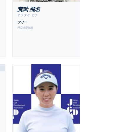
荒武 飛名
アラタケ ヒナ
フリー
FROM:
愛知県