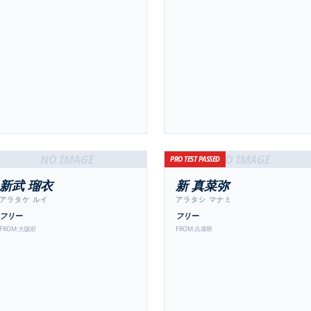
NO IMAGE
NO IMAGE
PRO TEST PASSED
新武 瑠衣
新 真菜弥
アラタケ ルイ
アラタシ マナミ
フリー
フリー
FROM:
大阪府
FROM:
兵庫県