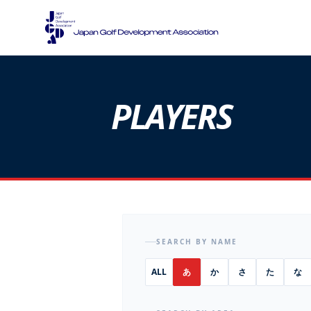
PLAYERS
SEARCH BY NAME
ALL
あ
か
さ
た
な