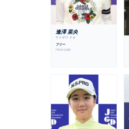
逢澤 菜央
アイザワ ナオ
フリー
FROM:
京都府