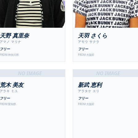
天野 真里奈
天羽 さくら
アマノ マリナ
アモウ サクラ
フリー
フリー
FROM:
神奈川県
FROM:
大阪府
NO IMAGE
NO IMAGE
荒木 美友
新武 恵利
アラキ ミユ
アラタケ エリ
フリー
フリー
FROM:
愛知県
FROM:
大阪府