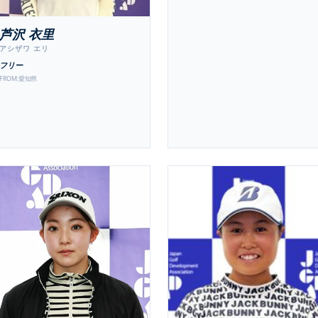
芦沢 衣里
アシザワ エリ
フリー
FROM:
愛知県