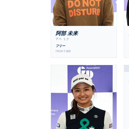
阿部 未来
アベ ミク
フリー
FROM:
千葉県