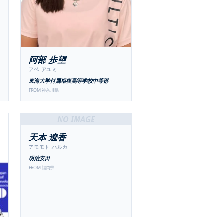
阿部 歩望
アベ アユミ
東海大学付属相模高等学校中等部
FROM:
神奈川県
NO IMAGE
天本 遼香
アモモト ハルカ
明治安田
FROM:
福岡県