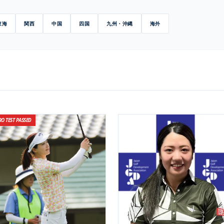
東海
関西
中国
四国
九州・沖縄
海外
RO TEST PASSED