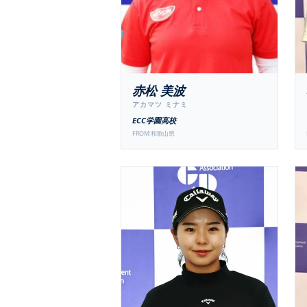
赤松 美波
アカマツ ミナミ
ECC学園高校
FROM:
和歌山県