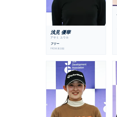
浅見 優華
アサミ ユウカ
フリー
FROM:
東京都