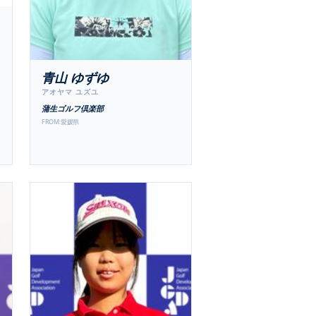
青山 ゆずゆ
アオヤマ ユズユ
蒲生ゴルフ倶楽部
FROM:
愛媛県