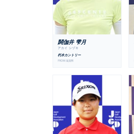
閼伽井 雫月
アカイ シヅキ
朽木カントリー
FROM:
滋賀県