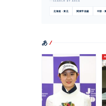
SEARCH BY AREA
北海道・東北
関東甲信越
中部・
あ
/
P