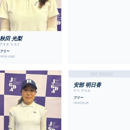
秋田 光梨
アキタ ヒカリ
フリー
FROM:
大阪府
NO IMAGE
安部 明日香
アベ アスカ
フリー
FROM:
岡山県