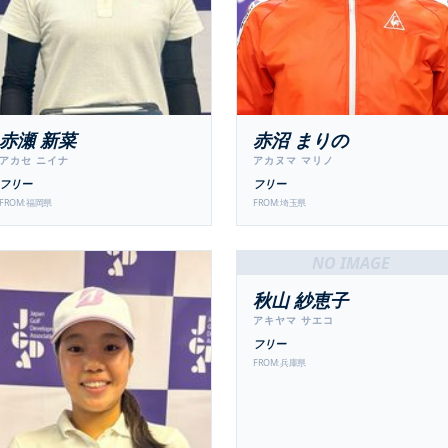
赤瀬 新菜
赤沼 まりの
アカセ ニイナ
アカヌマ マリノ
フリー
フリー
FROM:
福岡県
FROM:
埼玉県
NO IMAGE
秋山 紗恵子
アキヤマ サエコ
フリー
FROM:
兵庫県