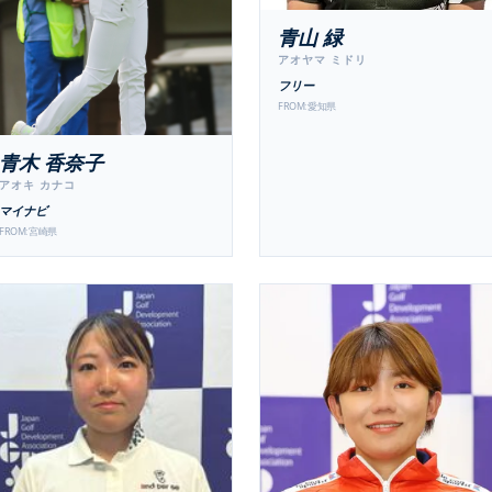
青山 緑
アオヤマ ミドリ
フリー
FROM:
愛知県
青木 香奈子
アオキ カナコ
マイナビ
FROM:
宮崎県