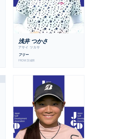
浅井 つかさ
アサイ ツカサ
フリー
FROM:
茨城県