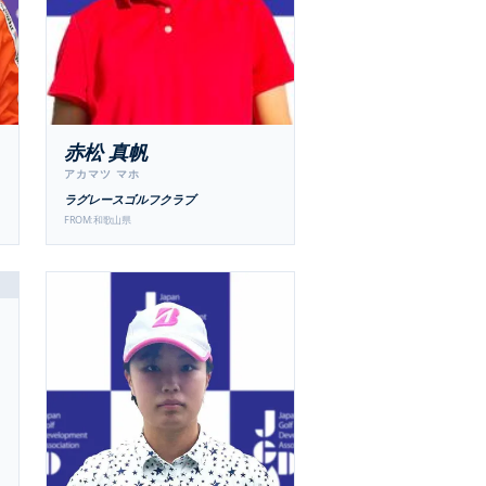
赤松 真帆
アカマツ マホ
ラグレースゴルフクラブ
FROM:
和歌山県