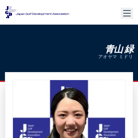
青山 緑
アオヤマ ミドリ