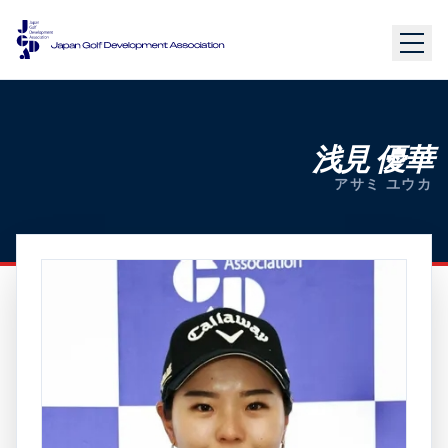
浅見 優華
アサミ ユウカ