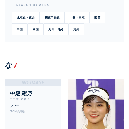
SEARCH BY AREA
北海道・東北
関東甲信越
中部・東海
関西
中国
四国
九州・沖縄
海外
な
/
NO IMAGE
中尾 彩乃
ナカオ アヤノ
フリー
FROM:
兵庫県