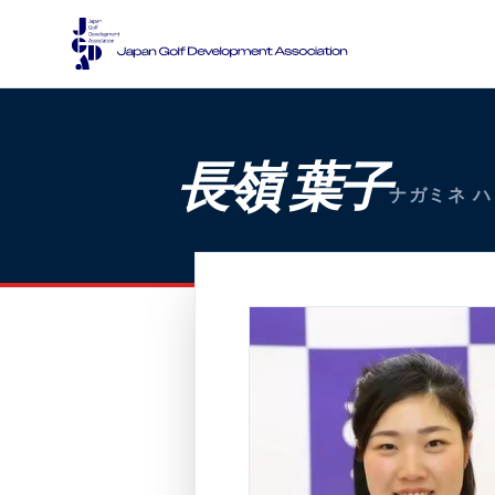
長嶺 葉子
ナガミネ ハ