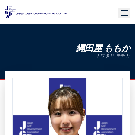
縄田屋 ももか
ナワタヤ モモカ