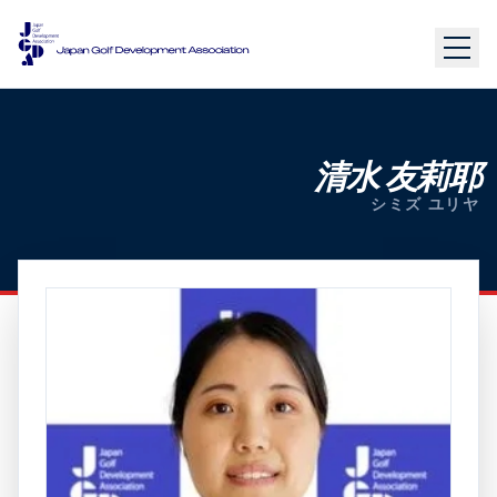
清水 友莉耶
シミズ ユリヤ