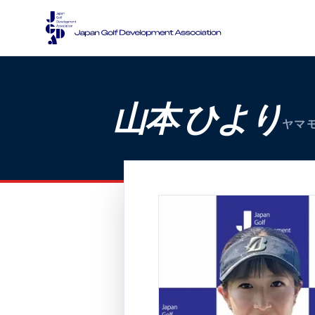
山本 ひより
ヤマ