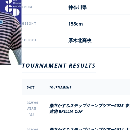
神奈川県
FROM
158cm
HEIGHT
厚木北高校
SCHOOL
TOURNAMENT RESULTS
DATE
TOURNAMENT
2025年6
藤井かすみステップジャンプツアー2025 東
月27日
建物 BRILLIA CUP
（金）
藤井かすみステップジャンプツアー2024 大
2024年6