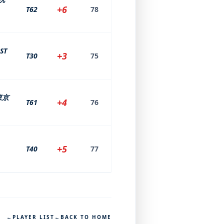
+6
T62
78
ST
+3
T30
75
東京
+4
T61
76
+5
T40
77
←
PLAYER LIST
←
BACK TO HOME