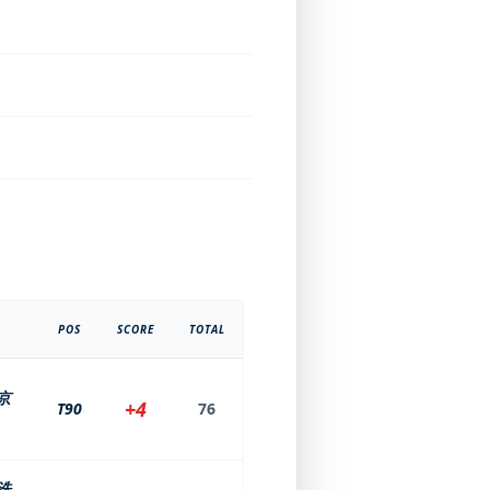
POS
SCORE
TOTAL
京
+4
T90
76
洗