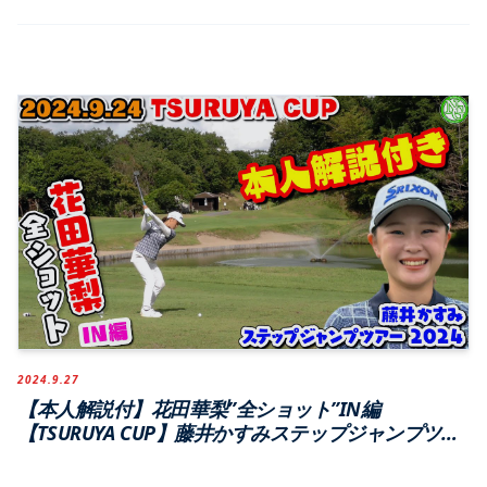
2024.9.27
【本人解説付】花田華梨”全ショット”IN編
【TSURUYA CUP】藤井かすみステップジャンプツア
ー2024【つるやカントリークラブ西宮北コース】