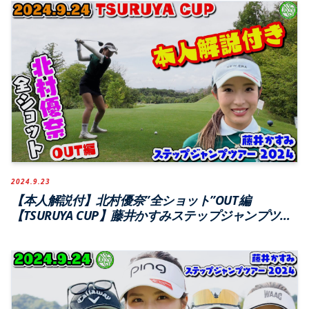
2024.9.23
【本人解説付】北村優奈”全ショット”OUT編
【TSURUYA CUP】藤井かすみステップジャンプツア
ー2024【つるやカントリークラブ西宮北コース】