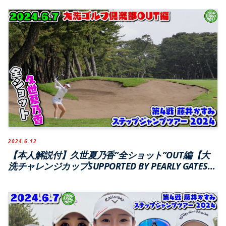
ゴルフ倶楽部】
2024.6.12
【本人解説付】久世夏乃香”全ショット”OUT編【大
洗チャレンジカップSUPPORTED BY PEARLY GATES】
第4戦 藤井かすみステップジャンプツアー2024【大
洗ゴルフ倶楽部】