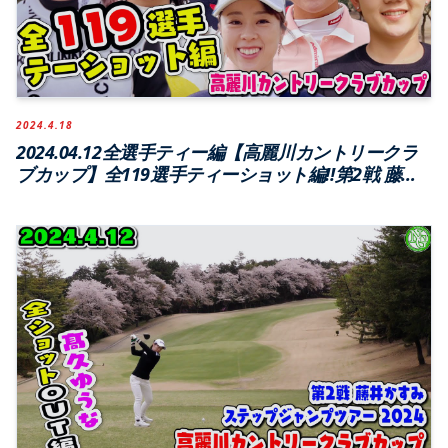
2024.4.18
2024.04.12全選手ティー編【高麗川カントリークラ
ブカップ】全119選手ティーショット編!!第2戦 藤井
かすみステップジャンプツアー2024【高麗川カント
リークラブ】