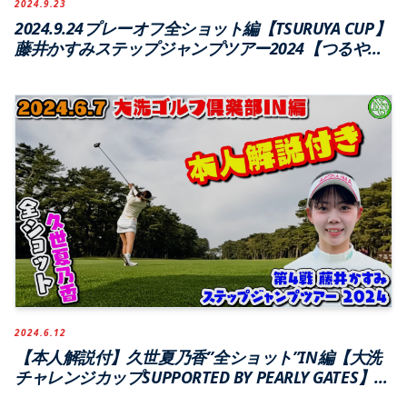
2024.9.23
2024.9.24プレーオフ全ショット編【TSURUYA CUP】
藤井かすみステップジャンプツアー2024【つるやカ
ントリークラブ西宮北コース】
2024.6.12
【本人解説付】久世夏乃香”全ショット”IN編【大洗
チャレンジカップSUPPORTED BY PEARLY GATES】第
4戦 藤井かすみステップジャンプツアー2024【大洗