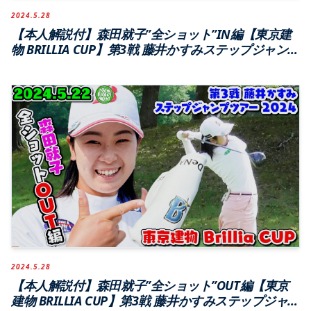
2024.5.28
【本人解説付】森田就子”全ショット”IN編【東京建
物 BRILLIA CUP】第3戦 藤井かすみステップジャン
プツアー2024【ジェイゴルフ霞ヶ浦】
2024.5.28
【本人解説付】森田就子”全ショット”OUT編【東京
建物 BRILLIA CUP】第3戦 藤井かすみステップジャ