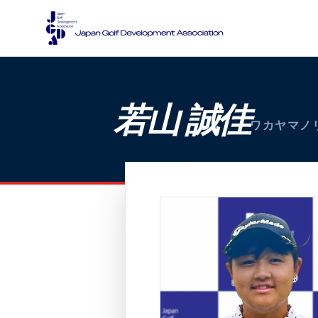
若山 誠佳
ワカヤマノ