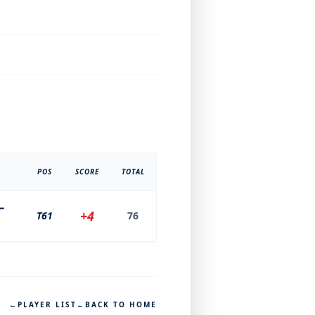
POS
SCORE
TOTAL
ー
+4
T61
76
←
PLAYER LIST
←
BACK TO HOME