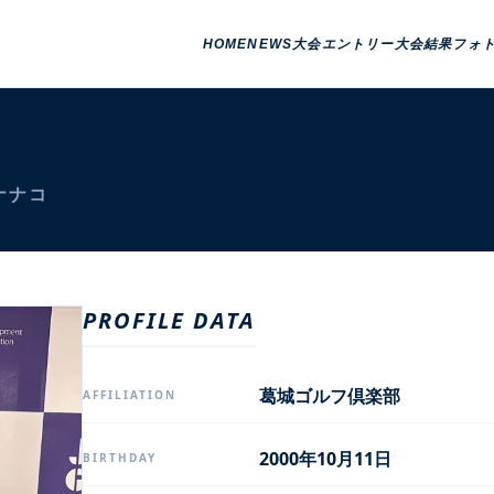
HOME
NEWS
大会エントリー
大会結果
フォ
ナナコ
PROFILE DATA
葛城ゴルフ倶楽部
AFFILIATION
2000年10月11日
BIRTHDAY