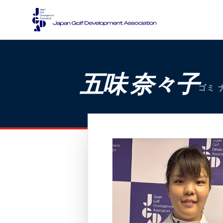
五味 奈々子
ゴミ 