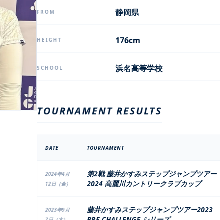
静岡県
FROM
176cm
HEIGHT
浜名高等学校
SCHOOL
TOURNAMENT RESULTS
DATE
TOURNAMENT
第2戦 藤井かすみステップジャンプツアー
2024年4月
2024 高麗川カントリークラブカップ
12日（金）
藤井かすみステップジャンプツアー2023
2023年9月
PRE CHALLENGE シリーズ
7日（木）