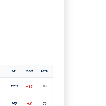
POS
SCORE
TOTAL
+11
T113
83
+3
T45
75