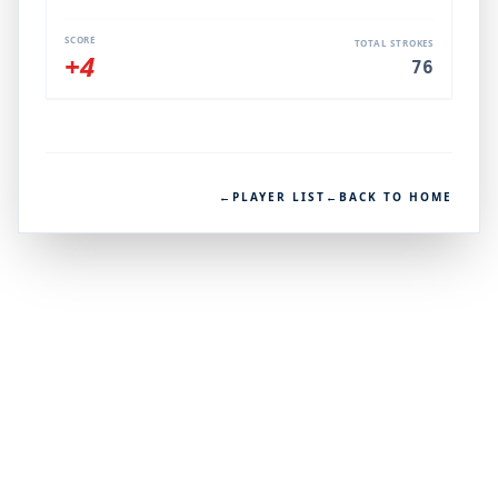
SCORE
TOTAL STROKES
+4
76
←
PLAYER LIST
←
BACK TO HOME