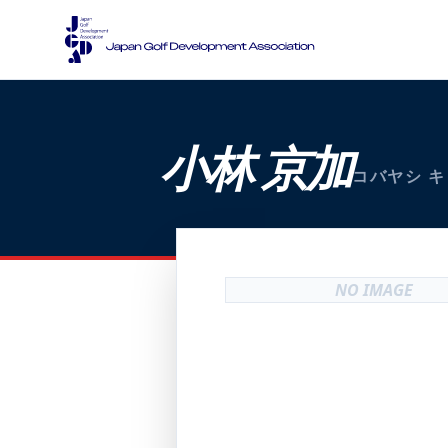
小林 京加
コバヤシ 
NO IMAGE