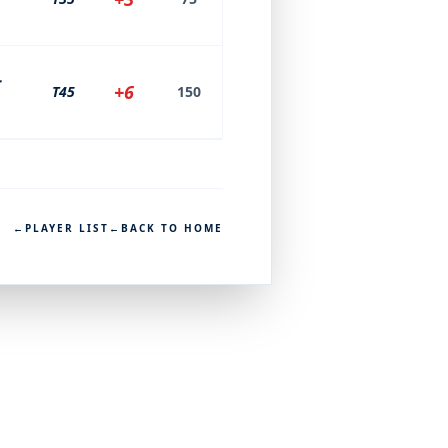
ー
+6
T45
150
←
PLAYER LIST
←
BACK TO HOME