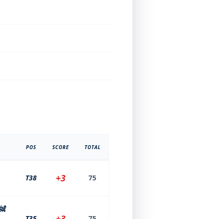
POS
SCORE
TOTAL
+3
T38
75
城
+3
T35
75