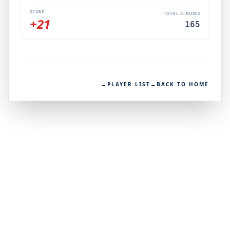
SCORE
TOTAL STROKES
+21
165
←
PLAYER LIST
←
BACK TO HOME