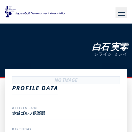
白石 実零
シライシ ミレイ
NO IMAGE
PROFILE DATA
AFFILIATION
赤城ゴルフ倶楽部
BIRTHDAY