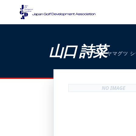
山口 詩菜
ヤマグツ シ
NO IMAGE