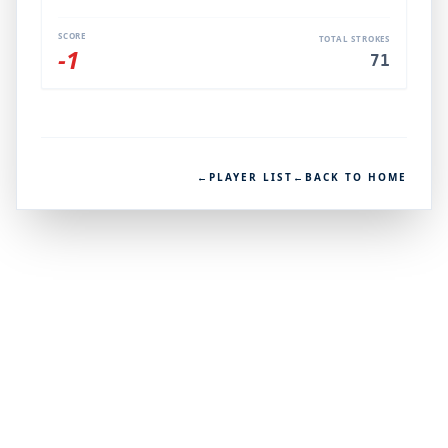
SCORE
TOTAL STROKES
-1
71
←
PLAYER LIST
←
BACK TO HOME