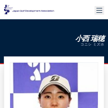
小西 瑞穂
コニシ ミズホ