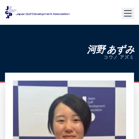
河野 あずみ
コウノ アズミ