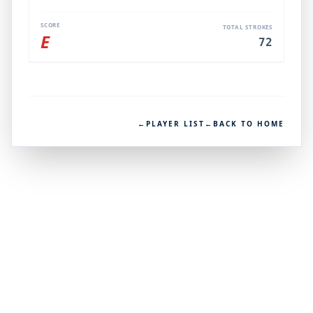
SCORE
TOTAL STROKES
E
72
←
PLAYER LIST
←
BACK TO HOME