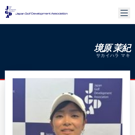
境原 茉紀
サカイハラ マキ