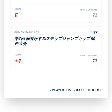
SCORE
TOTAL STROKES
E
72
T7
2022年2月22日（火）
POS
第7回 藤井かすみステップジャンプカップ 関
西大会
SCORE
TOTAL STROKES
+1
73
←
PLAYER LIST
←
BACK TO HOME