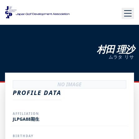
村田 理沙
ムラタ リサ
NO IMAGE
PROFILE DATA
AFFILIATION
JLPGA88期生
BIRTHDAY