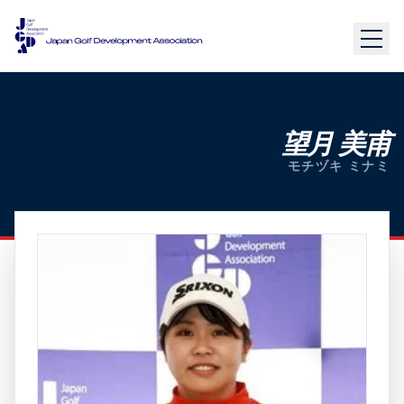
望月 美甫
モチヅキ ミナミ