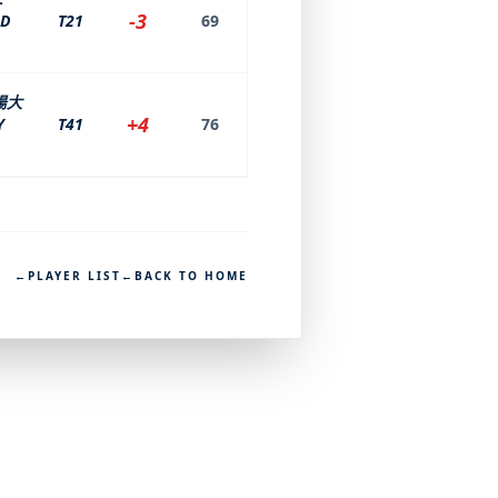
-3
D
T21
69
陽大
+4
Y
T41
76
←
PLAYER LIST
←
BACK TO HOME