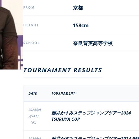
京都
FROM
158cm
HEIGHT
奈良育英高等学校
SCHOOL
TOURNAMENT RESULTS
DATE
TOURNAMENT
2024年9
藤井かすみステップジャンプツアー2024
月24日
TSURUYA CUP
（火）
藤井かすみステップジャンプツアー2024 PR
2024年8