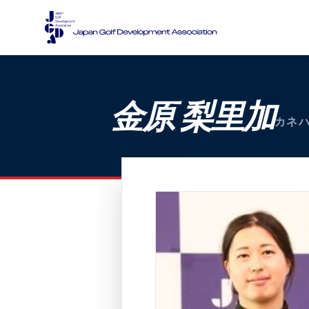
金原 梨里加
カネハ