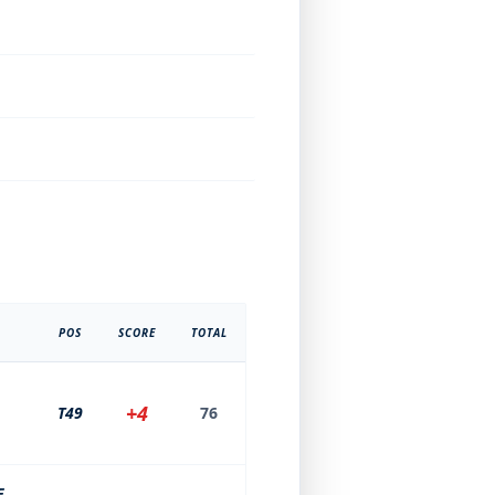
POS
SCORE
TOTAL
+4
T49
76
E