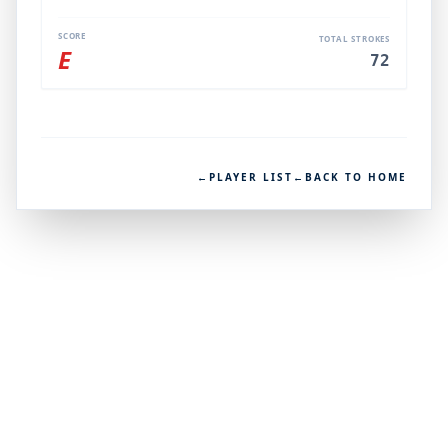
SCORE
TOTAL STROKES
E
72
←
PLAYER LIST
←
BACK TO HOME