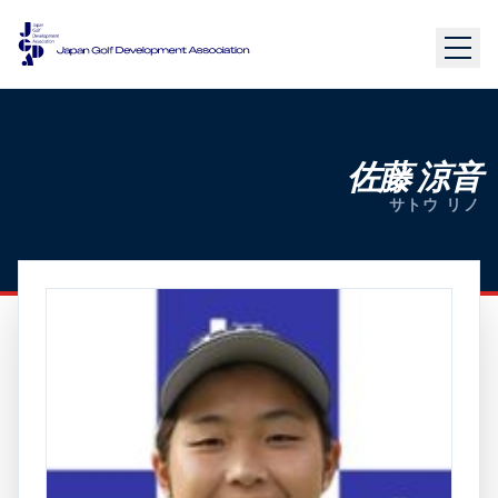
佐藤 涼音
サトウ リノ