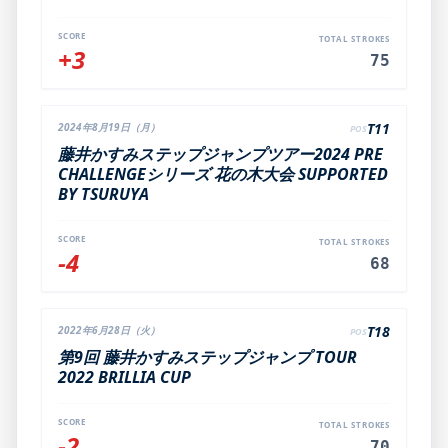
SCORE
TOTAL STROKES
+3
75
T11
2024年8月19日（月）
POS
藤井かすみステップジャンプツアー2024 PRE
CHALLENGEシリーズ 花の木大会 SUPPORTED
BY TSURUYA
SCORE
TOTAL STROKES
-4
68
T18
2022年6月28日（火）
POS
第9回 藤井かすみステップジャンプ TOUR
2022 BRILLIA CUP
SCORE
TOTAL STROKES
-2
70