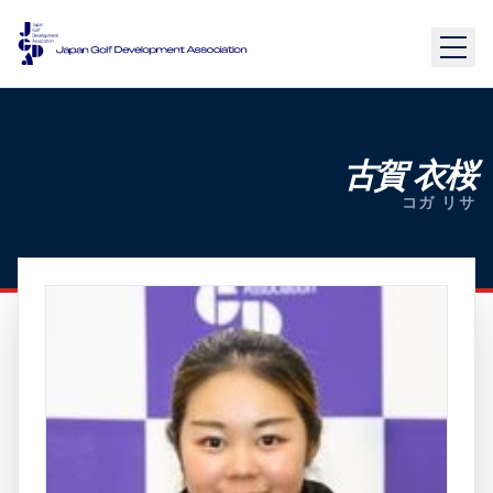
古賀 衣桜
コガ リサ