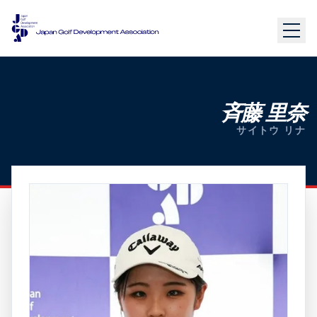
斉藤 里奈
サイトウ リナ