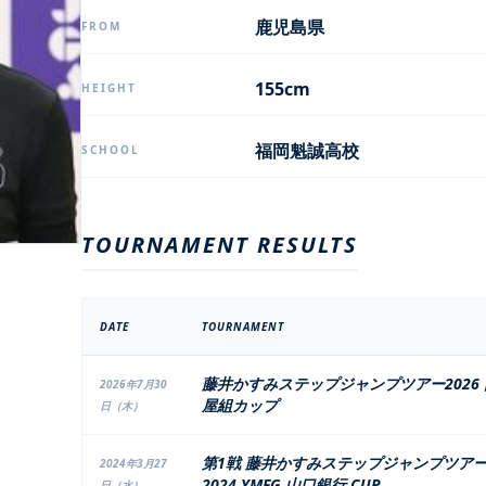
鹿児島県
FROM
155cm
HEIGHT
福岡魁誠高校
SCHOOL
TOURNAMENT RESULTS
DATE
TOURNAMENT
藤井かすみステップジャンプツアー2026 
2026年7月30
屋組カップ
日（木）
第1戦 藤井かすみステップジャンプツア
2024年3月27
2024 YMFG 山口銀行 CUP
日（水）