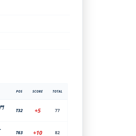
POS
SCORE
TOTAL
門
+5
T32
77
ー
+10
T63
82