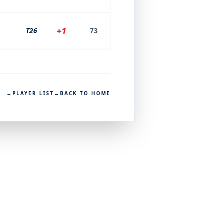
+1
T26
73
←
PLAYER LIST
←
BACK TO HOME