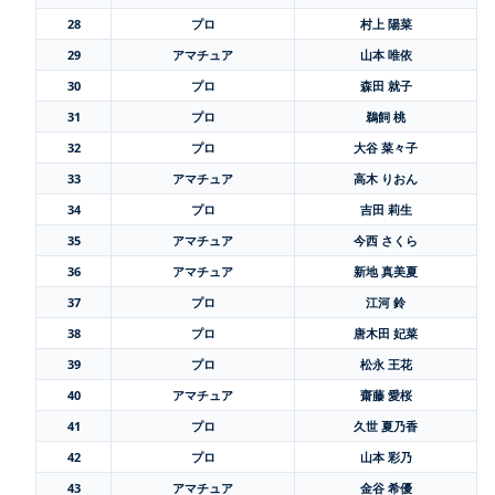
28
プロ
村上 陽菜
29
アマチュア
山本 唯依
30
プロ
森田 就子
31
プロ
鵜飼 桃
32
プロ
大谷 菜々子
33
アマチュア
高木 りおん
34
プロ
吉田 莉生
35
アマチュア
今西 さくら
36
アマチュア
新地 真美夏
37
プロ
江河 鈴
38
プロ
唐木田 妃菜
39
プロ
松永 王花
40
アマチュア
齋藤 愛桜
41
プロ
久世 夏乃香
42
プロ
山本 彩乃
43
アマチュア
金谷 希優