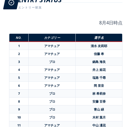
エントリー状況
8月4日時点
NO.
カテゴリー
選手名
1
アマチュア
清水 友莉耶
2
アマチュア
信藤 希
3
プロ
鍋島 海良
4
アマチュア
井上 姫花
5
アマチュア
塩路 千尋
6
アマチュア
岡 里音
7
プロ
林 希莉奈
8
プロ
安藤 百香
9
プロ
青山 緑
10
プロ
木村 葉月
11
アマチュア
中山 凜花