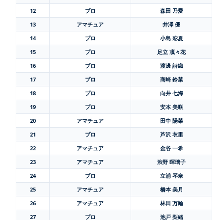
12
プロ
森田 乃愛
13
アマチュア
井澤 優
14
プロ
小島 彩夏
15
プロ
足立 凜々花
16
プロ
渡邊 詩織
17
プロ
商崎 鈴菜
18
プロ
向井 七海
19
プロ
安本 美咲
20
アマチュア
田中 陽菜
21
プロ
芦沢 衣里
22
アマチュア
金谷 一希
23
アマチュア
渋野 暉璃子
24
プロ
立浦 琴奈
25
アマチュア
橋本 美月
26
アマチュア
林田 万輪
27
プロ
池戸 梨緒