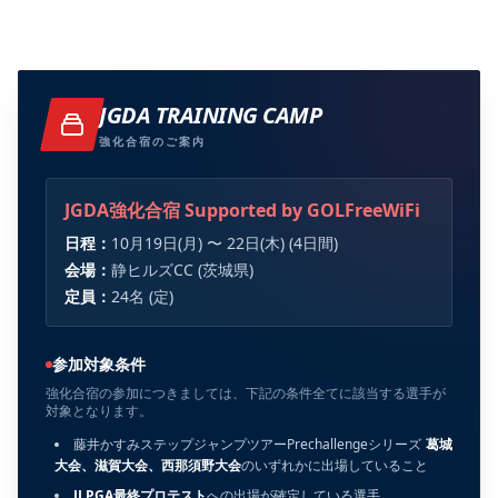
JGDA TRAINING CAMP
強化合宿のご案内
JGDA強化合宿 Supported by GOLFreeWiFi
日程：
10月19日(月) 〜 22日(木) (4日間)
会場：
静ヒルズCC (茨城県)
定員：
24名 (定)
参加対象条件
強化合宿の参加につきましては、下記の条件全てに該当する選手が
対象となります。
藤井かすみステップジャンプツアーPrechallengeシリーズ
葛城
大会、滋賀大会、西那須野大会
のいずれかに出場していること
JLPGA最終プロテスト
への出場が確定している選手